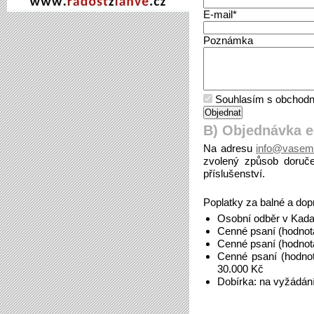
E-mail*
Poznámka
Souhlasím s obchodn
B) Objednávka 
Na adresu
info@vasem
zvolený způsob doruče
příslušenství.
Poplatky za balné a dop
Osobní odběr v Kada
Cenné psaní (hodnot
Cenné psaní (hodnot
Cenné psaní (hodno
30.000 Kč
Dobírka: na vyžádán