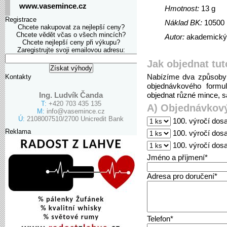
www.vasemince.cz
Hmotnost:
13 g
Registrace
Náklad BK:
10500
Chcete nakupovat za nejlepší ceny?
Chcete vědět včas o všech mincích?
Autor:
akademický 
Chcete nejlepší ceny při výkupu?
Zaregistrujte svoji emailovou adresu:
Jak objednat tut
Nabízíme dva způsoby 
Kontakty
objednávkového formu
Ing. Ludvík Čanda
objednat různé mince, sa
T:
+420 703 435 135
A) Objednávkový
M:
info@vasemince.cz
Ú:
2108007510/2700 Unicredit Bank
100. výročí dosa
Reklama
100. výročí dosa
100. výročí dos
Jméno a příjmení*
Adresa pro doručení*
Telefon*