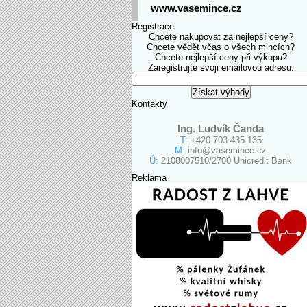
www.vasemince.cz
Registrace
Chcete nakupovat za nejlepší ceny?
Chcete vědět včas o všech mincích?
Chcete nejlepší ceny při výkupu?
Zaregistrujte svoji emailovou adresu:
Kontakty
Ing. Ludvík Čanda
T:
+420 703 435 135
M:
info@vasemince.cz
Ú:
2108007510/2700 Unicredit Bank
Reklama