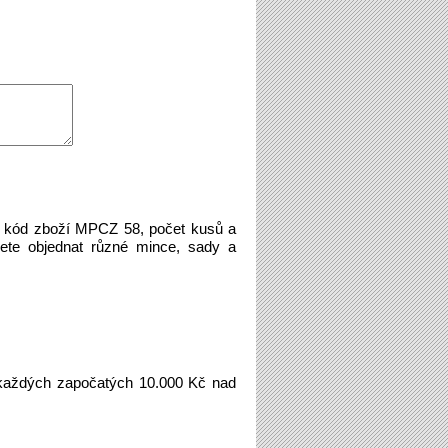
e kód zboží MPCZ 58, počet kusů a
ete objednat různé mince, sady a
aždých započatých 10.000 Kč nad