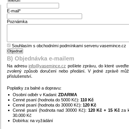
Telefon*
E-mail*
Poznámka
Souhlasím s obchodními podmínkami serveru vasemince.cz
B) Objednávka e-mailem
Na adresu
info@vasemince.cz
pošlete zprávu, do které uveďt
zvolený způsob doručení nebo předání. V jedné zprávě můž
příslušenství.
Poplatky za balné a dopravu:
Osobní odběr v Kadani:
ZDARMA
Cenné psaní (hodnota do 5000 Kč):
110 Kč
Cenné psaní (hodnota do 30000 Kč):
120 Kč
Cenné psaní (hodnota nad 30000 Kč):
120 Kč + 15 Kč
za k
30.000 Kč
Dobírka: na vyžádání