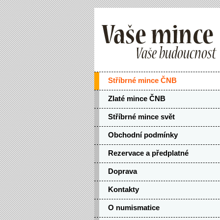
Stříbrné mince ČNB
Zlaté mince ČNB
Stříbrné mince svět
Obchodní podmínky
Rezervace a předplatné
Doprava
Kontakty
O numismatice