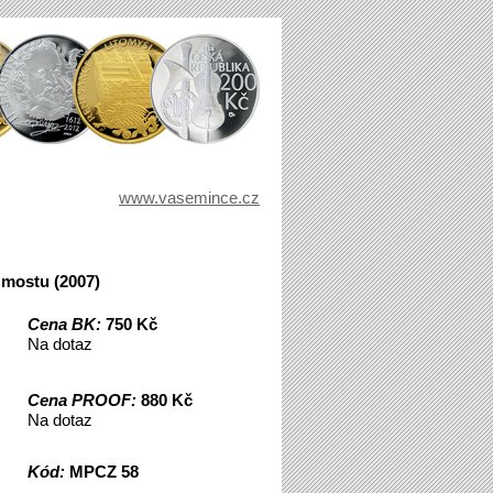
www.vasemince.cz
 mostu (2007)
Cena BK:
750 Kč
Na dotaz
Cena PROOF:
880 Kč
Na dotaz
Kód:
MPCZ 58