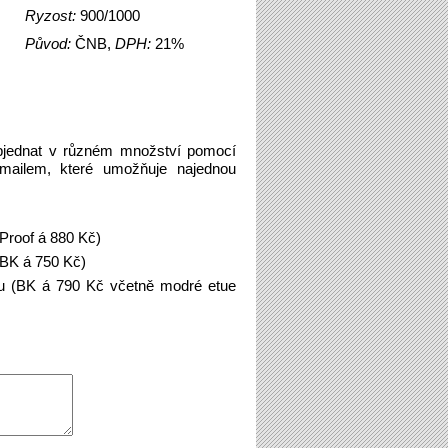
Ryzost:
900/1000
Původ:
ČNB,
DPH:
21%
bjednat v různém množství pomocí
emailem, které umožňuje najednou
Proof á 880 Kč)
(BK á 750 Kč)
u (BK á 790 Kč včetně modré etue