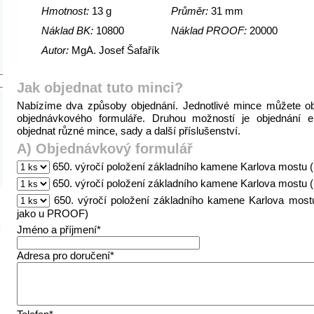
Hmotnost:
13 g
Průměr:
31 mm
Náklad BK:
10800
Náklad PROOF:
20000
Autor:
MgA. Josef Šafařík
Jak objednat tuto minci?
Nabízíme dva způsoby objednání. Jednotlivé mince můžete o
objednávkového formuláře. Druhou možností je objednání 
objednat různé mince, sady a další příslušenství.
A) Objednávkový formulář
650. výročí položení základního kamene Karlova mostu (
650. výročí položení základního kamene Karlova mostu 
650. výročí položení základního kamene Karlova most
jako u PROOF)
Jméno a příjmení*
Adresa pro doručení*