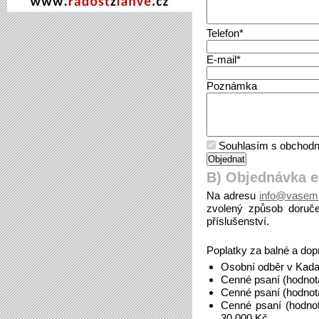
Telefon*
E-mail*
Poznámka
Souhlasím s obchodn
B) Objednávka 
Na adresu
info@vasem
zvolený způsob doruče
příslušenství.
Poplatky za balné a dop
Osobní odběr v Kada
Cenné psaní (hodnot
Cenné psaní (hodnot
Cenné psaní (hodno
30.000 Kč