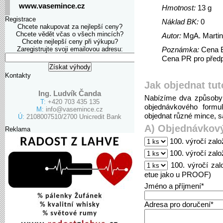
www.vasemince.cz
Hmotnost:
13 g
Registrace
Náklad BK:
0
Chcete nakupovat za nejlepší ceny?
Chcete vědět včas o všech mincích?
Autor:
MgA. Marti
Chcete nejlepší ceny při výkupu?
Zaregistrujte svoji emailovou adresu:
Poznámka:
Cena B
Cena PR pro předpl
Kontakty
Jak objednat tut
Ing. Ludvík Čanda
Nabízíme dva způsoby 
T:
+420 703 435 135
objednávkového formu
M:
info@vasemince.cz
objednat různé mince, sa
Ú:
2108007510/2700 Unicredit Bank
A) Objednávkový
Reklama
100. výročí zalo
100. výročí zalo
100. výročí zal
etue jako u PROOF)
Jméno a příjmení*
Adresa pro doručení*