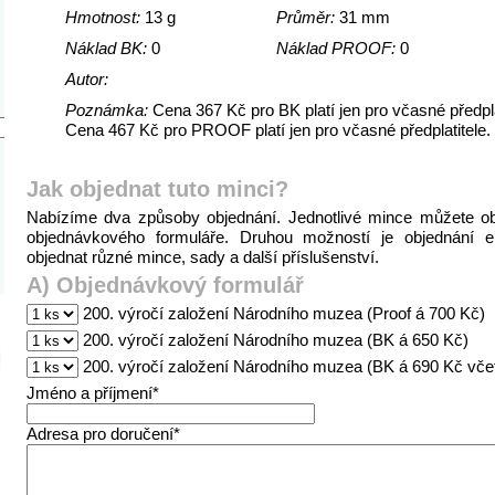
Hmotnost:
13 g
Průměr:
31 mm
Náklad BK:
0
Náklad PROOF:
0
Autor:
Poznámka:
Cena 367 Kč pro BK platí jen pro včasné předpla
Cena 467 Kč pro PROOF platí jen pro včasné předplatitele.
Jak objednat tuto minci?
Nabízíme dva způsoby objednání. Jednotlivé mince můžete o
objednávkového formuláře. Druhou možností je objednání 
objednat různé mince, sady a další příslušenství.
A) Objednávkový formulář
200. výročí založení Národního muzea (Proof á 700 Kč)
200. výročí založení Národního muzea (BK á 650 Kč)
200. výročí založení Národního muzea (BK á 690 Kč vč
Jméno a příjmení*
Adresa pro doručení*