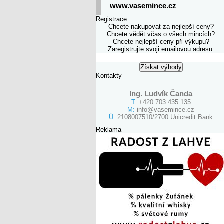
www.vasemince.cz
Registrace
Chcete nakupovat za nejlepší ceny?
Chcete vědět včas o všech mincích?
Chcete nejlepší ceny při výkupu?
Zaregistrujte svoji emailovou adresu:
Kontakty
Ing. Ludvík Čanda
T:
+420 703 435 135
M:
info@vasemince.cz
Ú:
2108007510/2700 Unicredit Bank
Reklama