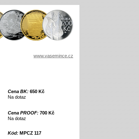
www.vasemince.cz
Cena BK:
650 Kč
Na dotaz
Cena PROOF:
700 Kč
Na dotaz
Kód:
MPCZ 117