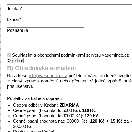
Telefon*
E-mail*
Poznámka
Souhlasím s obchodními podmínkami serveru vasemince.cz
B) Objednávka e-mailem
Na adresu
info@vasemince.cz
pošlete zprávu, do které uveďt
zvolený způsob doručení nebo předání. V jedné zprávě můž
příslušenství.
Poplatky za balné a dopravu:
Osobní odběr v Kadani:
ZDARMA
Cenné psaní (hodnota do 5000 Kč):
110 Kč
Cenné psaní (hodnota do 30000 Kč):
120 Kč
Cenné psaní (hodnota nad 30000 Kč):
120 Kč + 15 Kč
za k
30.000 Kč
Dobírka: na vyžádání