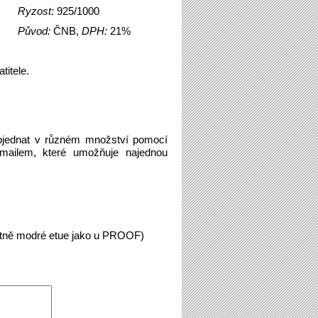
Ryzost:
925/1000
Původ:
ČNB,
DPH:
21%
titele.
bjednat v různém množství pomocí
emailem, které umožňuje najednou
etně modré etue jako u PROOF)