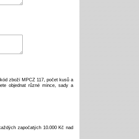
e kód zboží MPCZ 117, počet kusů a
ete objednat různé mince, sady a
aždých započatých 10.000 Kč nad