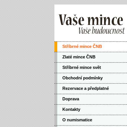
Stříbrné mince ČNB
Zlaté mince ČNB
Stříbrné mince svět
Obchodní podmínky
Rezervace a předplatné
Doprava
Kontakty
O numismatice