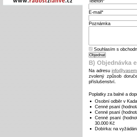
Telefon*
E-mail*
Poznámka
Souhlasím s obchodn
B) Objednávka 
Na adresu
info@vasem
zvolený způsob doruče
příslušenství.
Poplatky za balné a dop
Osobní odběr v Kada
Cenné psaní (hodnot
Cenné psaní (hodnot
Cenné psaní (hodno
30.000 Kč
Dobírka: na vyžádán