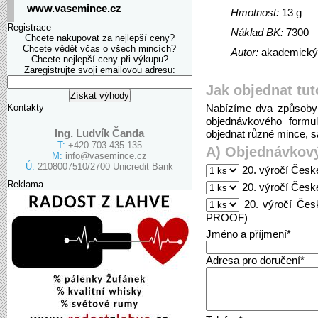
www.vasemince.cz
Hmotnost:
13 g
Registrace
Náklad BK:
7300
Chcete nakupovat za nejlepší ceny?
Chcete vědět včas o všech mincích?
Autor:
akademický 
Chcete nejlepší ceny při výkupu?
Zaregistrujte svoji emailovou adresu:
Jak objednat tut
Kontakty
Nabízíme dva způsoby 
objednávkového formu
Ing. Ludvík Čanda
objednat různé mince, sa
T:
+420 703 435 135
A) Objednávkový
M:
info@vasemince.cz
Ú:
2108007510/2700 Unicredit Bank
20. výročí Česk
Reklama
20. výročí Česk
20. výročí Čes
PROOF)
Jméno a příjmení*
Adresa pro doručení*