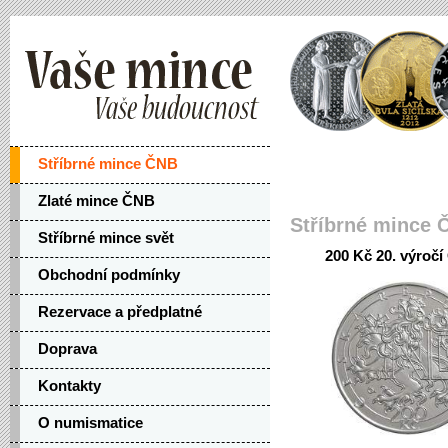
Stříbrné mince ČNB
Zlaté mince ČNB
Stříbrné mince 
Stříbrné mince svět
200 Kč 20. výroč
Obchodní podmínky
Rezervace a předplatné
Doprava
Kontakty
O numismatice