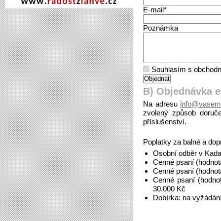
E-mail*
Poznámka
Souhlasím s obchodn
B) Objednávka 
Na adresu
info@vasem
zvolený způsob doruče
příslušenství.
Poplatky za balné a dop
Osobní odběr v Kada
Cenné psaní (hodnot
Cenné psaní (hodnot
Cenné psaní (hodno
30.000 Kč
Dobírka: na vyžádán