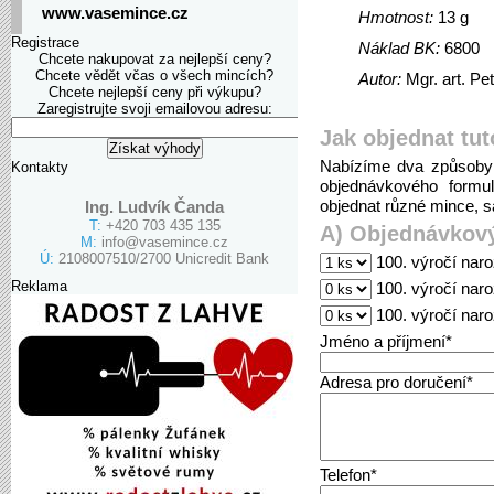
www.vasemince.cz
Hmotnost:
13 g
Registrace
Náklad BK:
6800
Chcete nakupovat za nejlepší ceny?
Chcete vědět včas o všech mincích?
Autor:
Mgr. art. Pe
Chcete nejlepší ceny při výkupu?
Zaregistrujte svoji emailovou adresu:
Jak objednat tut
Nabízíme dva způsoby 
Kontakty
objednávkového formu
objednat různé mince, sa
Ing. Ludvík Čanda
T:
+420 703 435 135
A) Objednávkový
M:
info@vasemince.cz
Ú:
2108007510/2700 Unicredit Bank
100. výročí naro
Reklama
100. výročí naro
100. výročí nar
Jméno a příjmení*
Adresa pro doručení*
Telefon*