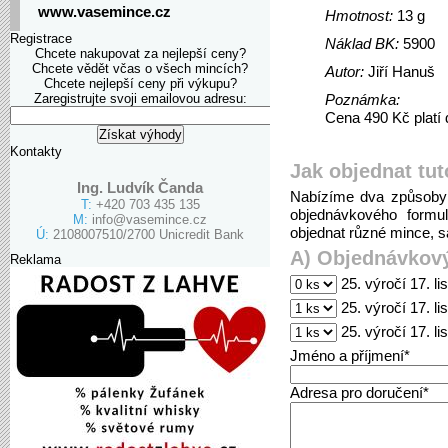
www.vasemince.cz
Hmotnost:
13 g
Registrace
Náklad BK:
5900
Chcete nakupovat za nejlepší ceny?
Chcete vědět včas o všech mincích?
Autor:
Jiří Hanuš
Chcete nejlepší ceny při výkupu?
Zaregistrujte svoji emailovou adresu:
Poznámka:
Cena 490 Kč platí 
Kontakty
Jak objednat tut
Ing. Ludvík Čanda
Nabízíme dva způsoby 
T:
+420 703 435 135
objednávkového formu
M:
info@vasemince.cz
objednat různé mince, sa
Ú:
2108007510/2700 Unicredit Bank
A) Objednávkový
Reklama
25. výročí 17. l
25. výročí 17. l
25. výročí 17. 
Jméno a příjmení*
Adresa pro doručení*