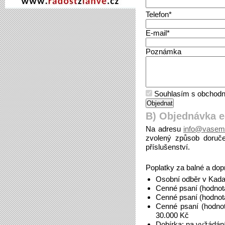
Telefon*
E-mail*
Poznámka
Souhlasím s obchodn
B) Objednávka 
Na adresu
info@vasem
zvolený způsob doruče
příslušenství.
Poplatky za balné a dop
Osobní odběr v Kada
Cenné psaní (hodnot
Cenné psaní (hodnot
Cenné psaní (hodno
30.000 Kč
Dobírka: na vyžádán