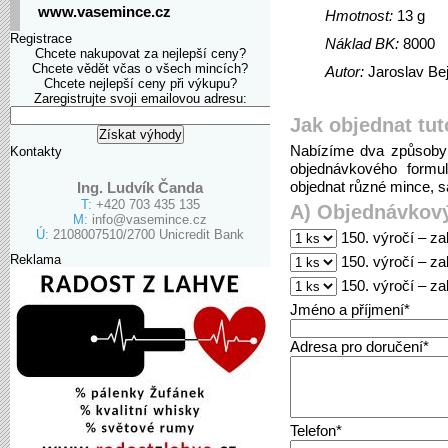
www.vasemince.cz
Hmotnost:
13 g
Registrace
Náklad BK:
8000
Chcete nakupovat za nejlepší ceny?
Chcete vědět včas o všech mincích?
Autor:
Jaroslav Bej
Chcete nejlepší ceny při výkupu?
Zaregistrujte svoji emailovou adresu:
Jak objednat tut
Nabízíme dva způsoby 
Kontakty
objednávkového formu
objednat různé mince, sa
Ing. Ludvík Čanda
T:
+420 703 435 135
A) Objednávkový
M:
info@vasemince.cz
Ú:
2108007510/2700 Unicredit Bank
150. výročí – za
Reklama
150. výročí – za
150. výročí – z
Jméno a příjmení*
Adresa pro doručení*
Telefon*