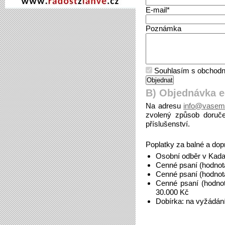
E-mail*
Poznámka
Souhlasím s obchodn
B) Objednávka 
Na adresu
info@vasem
zvolený způsob doruče
příslušenství.
Poplatky za balné a dop
Osobní odběr v Kada
Cenné psaní (hodnot
Cenné psaní (hodnot
Cenné psaní (hodno
30.000 Kč
Dobírka: na vyžádán