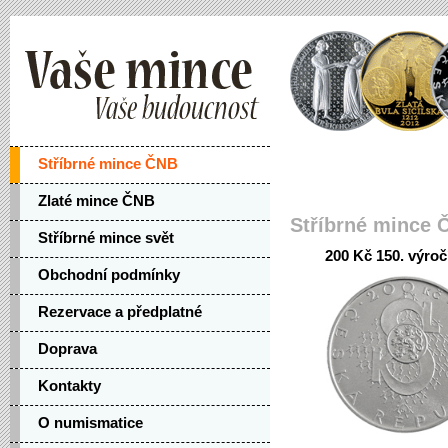
Stříbrné mince ČNB
Zlaté mince ČNB
Stříbrné mince 
Stříbrné mince svět
200 Kč 150. výroč
Obchodní podmínky
Rezervace a předplatné
Doprava
Kontakty
O numismatice