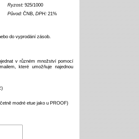
Ryzost:
925/1000
Původ:
ČNB,
DPH:
21%
 nebo do vyprodání zásob.
bjednat v různém množství pomocí
emailem, které umožňuje najednou
č)
včetně modré etue jako u PROOF)