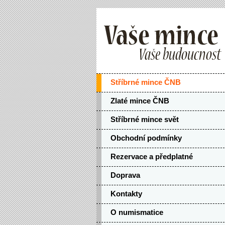
Stříbrné mince ČNB
Zlaté mince ČNB
Stříbrné mince svět
Obchodní podmínky
Rezervace a předplatné
Doprava
Kontakty
O numismatice