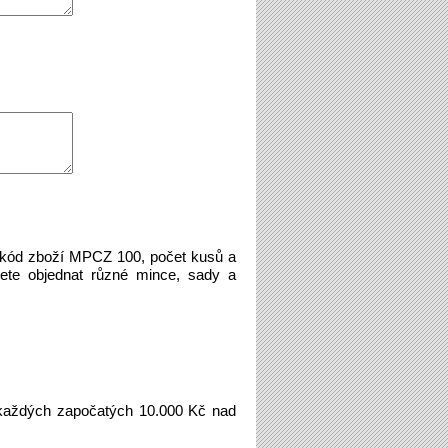
e kód zboží MPCZ 100, počet kusů a
ete objednat různé mince, sady a
aždých započatých 10.000 Kč nad