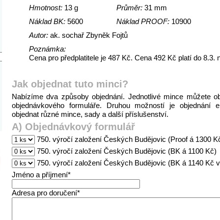
Hmotnost:
13 g
Průměr:
31 mm
Náklad BK:
5600
Náklad PROOF:
10900
Autor:
ak. sochař Zbyněk Fojtů
Poznámka:
Cena pro předplatitele je 487 Kč. Cena 492 Kč platí do 8.3.
Jak objednat tuto minci?
Nabízíme dva způsoby objednání. Jednotlivé mince můžete o
objednávkového formuláře. Druhou možností je objednání 
objednat různé mince, sady a další příslušenství.
A) Objednávkový formulář
750. výročí založení Českých Budějovic (Proof á 1300 K
750. výročí založení Českých Budějovic (BK á 1100 Kč)
750. výročí založení Českých Budějovic (BK á 1140 Kč 
Jméno a příjmení*
Adresa pro doručení*