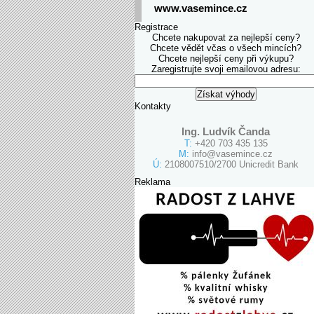
www.vasemince.cz
Registrace
Chcete nakupovat za nejlepší ceny?
Chcete vědět včas o všech mincích?
Chcete nejlepší ceny při výkupu?
Zaregistrujte svoji emailovou adresu:
Kontakty
Ing. Ludvík Čanda
T:
+420 703 435 135
M:
info@vasemince.cz
Ú:
2108007510/2700 Unicredit Bank
Reklama