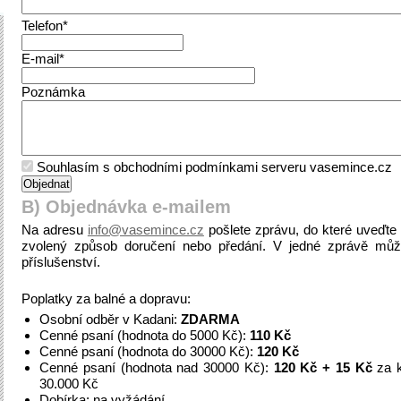
Telefon*
E-mail*
Poznámka
Souhlasím s obchodními podmínkami serveru vasemince.cz
B) Objednávka e-mailem
Na adresu
info@vasemince.cz
pošlete zprávu, do které uveďt
zvolený způsob doručení nebo předání. V jedné zprávě můž
příslušenství.
Poplatky za balné a dopravu:
Osobní odběr v Kadani:
ZDARMA
Cenné psaní (hodnota do 5000 Kč):
110 Kč
Cenné psaní (hodnota do 30000 Kč):
120 Kč
Cenné psaní (hodnota nad 30000 Kč):
120 Kč + 15 Kč
za k
30.000 Kč
Dobírka: na vyžádání