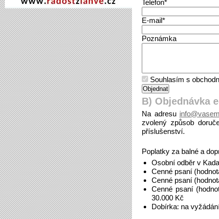
Telefon*
E-mail*
Poznámka
Souhlasím s obchodn
B) Objednávka 
Na adresu
info@vasem
zvolený způsob doruče
příslušenství.
Poplatky za balné a dop
Osobní odběr v Kada
Cenné psaní (hodnot
Cenné psaní (hodnot
Cenné psaní (hodno
30.000 Kč
Dobírka: na vyžádán