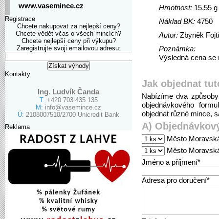
www.vasemince.cz
Hmotnost:
15,55 g
Registrace
Náklad BK:
4750
Chcete nakupovat za nejlepší ceny?
Chcete vědět včas o všech mincích?
Autor:
Zbyněk Fojt
Chcete nejlepší ceny při výkupu?
Zaregistrujte svoji emailovou adresu:
Poznámka:
Výsledná cena se m
Kontakty
Jak objednat tut
Ing. Ludvík Čanda
Nabízíme dva způsoby 
T:
+420 703 435 135
objednávkového formu
M:
info@vasemince.cz
objednat různé mince, sa
Ú:
2108007510/2700 Unicredit Bank
A) Objednávkový
Reklama
Město Moravská 
Město Moravská 
Jméno a příjmení*
Adresa pro doručení*