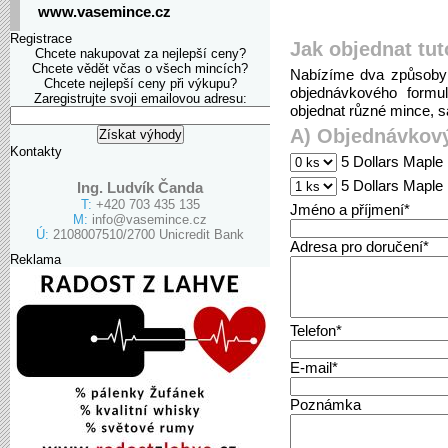
www.vasemince.cz
Registrace
Jak objednat tut
Chcete nakupovat za nejlepší ceny?
Chcete vědět včas o všech mincích?
Nabízíme dva způsoby 
Chcete nejlepší ceny při výkupu?
objednávkového formu
Zaregistrujte svoji emailovou adresu:
objednat různé mince, sa
A) Objednávkový
Kontakty
5 Dollars Maple 
5 Dollars Maple 
Ing. Ludvík Čanda
T:
+420 703 435 135
Jméno a příjmení*
M:
info@vasemince.cz
Ú:
2108007510/2700 Unicredit Bank
Adresa pro doručení*
Reklama
Telefon*
E-mail*
Poznámka