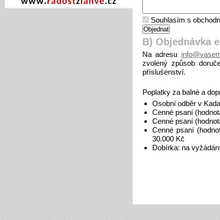
Souhlasím s obchodn
B) Objednávka 
Na adresu
info@vasem
zvolený způsob doruče
příslušenství.
Poplatky za balné a dop
Osobní odběr v Kada
Cenné psaní (hodnot
Cenné psaní (hodnot
Cenné psaní (hodno
30.000 Kč
Dobírka: na vyžádán